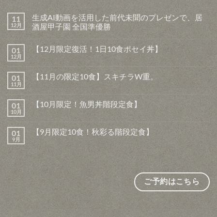
cream, and crunchy
vinegar, or ponzu. 🐟 Slip it
Japanese cuisine. For our
caramelized rice all at once🤤
into the sweet-savory glaze of a
umami-rich dishes, acidity is
生成AI動画を活用した前代未聞のプレゼンで、居
11
The mochi comes from Echigo
12月
酒屋甲子園 全国準優勝
simmered dish, or a rich, fatty
the key that brings everything
Tsuruya, a long-established
生
grilled fish, and it cuts cleanly
into balance. And acidity
コ
成
メ
sweets shop in Nishiogikubo,
through the oil on your palate
comes in many forms — the
【12月限定復活！1日10食ポセイ丼】
01
AI
ン
Tokyo — made with the finest
動
ト
12月
— leaving only the pleasant
fresh squeeze of lemon or
【12
コ
画
は
月
メ
habutae mochi flour and kibi
を
ま
echo of umami behind. It
sudachi 🍋, or the mellow edge
限
ン
活
だ
【11月の限定10食】スキチラW重。
sugar, no additives, no
01
定
ト
changes what "fish × red" can
of vinegar. We take the many
用
あ
復
11月
は
【11
し
コ
preservatives. Finished with a
り
mean. Shin Miyazaki ── a
kinds of acidity a wine holds
活！
ま
月
た
メ
ま
1
だ
dusting of Chiran tea powder
の
前
ン
せ
world champion of service,
and match them, logically, to
日
【10月限定！魚男丼階段定食】
あ
01
限
代
ト
ん
for a touch of earthy bitterness
10
り
choosing the wines at
the acidity in the dish. Each of
定
10月
未
は
【10
コ
食
ま
10
聞
ま
🍵 Made from real brown rice,
月
メ
ポ
FISHMAN. A premier maître
these whites is chosen to
せ
食】
の
だ
限
ン
セ
ん
not just sweet — roasted, nutty,
ス
【9月限定10食！秋彩る階段定食】
プ
あ
01
d'hôtel, Shin was the first
resonate with FISHMAN’s
定！
ト
イ
キ
レ
り
魚
9月
は
and full of depth. Chewy
丼】
【9
コ
チ
Japanese person ever to win
food. 🍷 Next up: Red. — find
ゼ
ま
男
ま
へ
月
メ
ラ
ン
せ
mochi, cold ice cream, crisp
丼
だ
の
the world championship of
your inner balance at
限
ン
W
で、
ん
階
あ
定
ト
caramelized rice, all in one bite.
重。
居
段
restaurant service, and honed
FISHMAN ── 整う #福岡グル
り
10
は
へ
酒
定
ま
One bite, and you're hooked🌿
食！
ま
の
屋
his craft at Michelin three-star
メ #fukuokafood #후쿠오카맛
食】
せ
秋
だ
ご予約はこちら
甲
✨ #福岡グルメ #fukuokafood #
へ
ん
彩
restaurants. He brought that
집 #福岡美食 #博多炉端魚男
あ
子
の
る
り
후쿠오카맛집 #福岡美食 #博多
園
discerning eye to the wines
階
ま
全
炉端魚男
段
せ
国
chosen for FISHMAN's food. 🍷
定
ん
準
食】