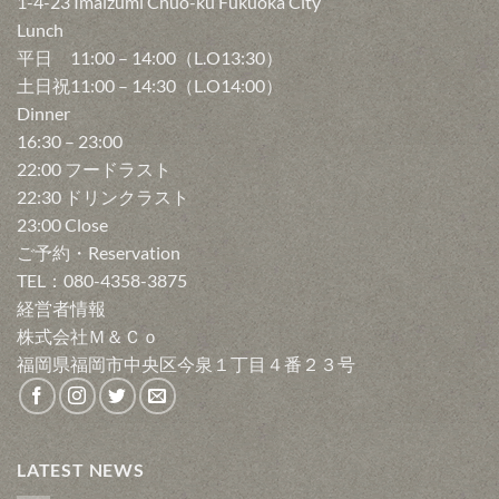
1-4-23 Imaizumi Chuo-ku Fukuoka City
フ一同大感激です。 本日はご
Karatsu — an inari sushi built
さと伸びが、まったく違いま
めて優勝した"おもてなしのプ
を、料理の酸味のパーツとし
Lunch
来店本当にありがとうござい
entirely around one thing: the
す。 仕上げに知覧茶のパウダ
ロ"。ミシュラン三ツ星をはじ
て、 論理的に組み合わせてい
平日 11:00 – 14:00（L.O13:30）
ました！🙌 @realtakesoup
flood of broth on first bite.
ーをふって、和のほろ苦さを
めとする名店で腕を磨いたそ
く。 今回の白ワインも、その
@aaron_wolf0225 @松本達哉
土日祝11:00 – 14:30（L.O14:00）
Deep-fried tofu pouches from
ひとさじ🍵 玄米そのものをア
の審美眼で、フィッシュマン
一本一本が魚男の料理と響き
#新日本プロレス #njpw #プロ
Dinner
Kumamoto are simmered
イスにしているので、 甘いだ
の料理に寄り添う一本を選ん
合います。 次回は、赤。 —
レス好きな人と繋がりたい #ヤ
slowly until they're soaked
けじゃない、香ばしくて奥行
16:30 – 23:00
でくれました。🍷 次回は、
EPISODE 1／White Why
ングライオン #本隊
through with bone broth🤤 The
きのある味わい。 求肥のもっ
22:00 フードラスト
泡。 ─────────────
FISHMAN × Wine? 🍷 At
rice is Sasanishiki, mixed with
ちり感、アイスのひんやり、
EPISODE 2／Red Think fish
FISHMAN, there’s a logic to
22:30 ドリンクラスト
Yohei (與兵衛) red vinegar,
キャラメリゼのカリッと——
and red wine don't go together?
how we choose wine — the
23:00 Close
pickled carrot, and sesame — a
ひと口の中に3つの食感が重な
🍷 In Shin's approach to
Shin approach to pairing. And
ご予約・Reservation
bright, clean edge that cuts
ります。 ひと口で、やみつき
pairing, red wine's real
now, our maître d’, Shin, has
TEL：080-4358-3875
through the richness of the
になる甘さです🌿✨
potential lies not with meat,
chosen a new lineup of white
経営者情報
broth. Every bite brings a fresh
FISHMAN's "Yukimi Daifuku"
but with Japanese cuisine —
wines. 🥂 FISHMAN’s pairings
wave of umami🌿 #福岡グルメ
🍡 Soft mochi wrapped around
株式会社Ｍ＆Ｃｏ
with fish. The secret to lifting
follow a clear theory, and that’s
#fukuokafood #후쿠오카맛집 #
house-made brown rice ice
福岡県福岡市中央区今泉１丁目４番２３号
the fatty umami of fish, and the
why we want you to enjoy the
福岡美食 #博多炉端魚男
cream🍚, made with A2 milk
deep savor of soy and dashi, is
food and wine together. We
for a lighter finish that's gentler
what red wine holds: a mellow
believe the secret to lifting
on the stomach. Packed with
acidity and fine, delicate
umami and sweetness is
caramelized brown rice inside,
tannins. With fish, a red's
acidity. ✨ Miyazaki’s
LATEST NEWS
one bite gives you mochi, ice
acidity plays the role of aged
philosophy: wine belongs with