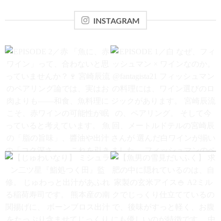
INSTAGRAM
EPISODE 2／赤 「魚に、赤ワ
EPISODE 1／白 なぜ、フィッ
イン」って、合わないと思っ
シュマン × ワインなのか。
ていませんか？🍷 宮崎辰流の
@fantagista21 フィッシュマン
ペアリング論では、実はお肉
の料理には、ワイン選びのロ
よりも——和食、魚料理にこ
ジックがあります。 宮崎辰流
そ、赤ワインの可能性が眠っ
の、ペアリング。 そして今