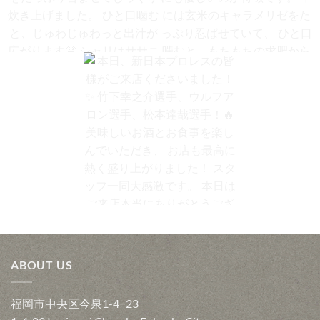
ていると考えています。 魚の
回、メートルドテルの宮崎辰
「脂の旨味」、醬油や出汁の
さんが 選んだ白ワインが揃い
「コク深さ」。 これを引き立
ました。 フィッシュマンのペ
てる秘密は、赤ワインが持つ
アリングには、明確な「理
【じゅわいなり】 ミシュラン
【魚男の雪見だいふく】 求肥
【まろやかな酸味と、繊細な
論」があります。 だから、料
二ツ星『鮨処つく田』監修。
の中に隠れているのは、自家
渋み（タンニン）】にありま
理とワインはセットで楽しん
じゅわっと出汁があふれる稲
製の玄米アイス🍚 A2ミルクで
す。 魚料理における赤ワイン
でほしい。 「旨味と甘味」を
荷寿司です。 熊本産の南関揚
じっくり仕立てているので、
の酸味は、いわば「熟成され
引き立てる秘密は、「酸味」
げに、 ボーンブロス出汁をた
後味がすっと軽く、お腹にも
たお酢」や「ぽん酢」のよう
にあると考えています。 宮崎
っぷり含ませてじっくり炊き
優しいのが特徴です。 中には
な役割。🐟 煮付けの甘辛いタ
のペアリング論は、和食にこ
上げました。 ひと口噛むと、
玄米のキャラメリゼをたっぷ
レや、脂の乗った焼き魚。 そ
そワインを合わせたい。 旨味
じゅわじゅわっと出汁が広が
り忍ばせていて、 ひと口噛む
こに赤ワインの酸味を差し込
がしっかりあるフィッシュマ
ります🤤 シャリはササニシキ
と、もちもちの求肥からアイ
むと、口の中の脂をすっきり
ンの料理には、 「酸味」が全
に、赤酢「與兵衛」、 人参の
スと、香ばしいキャラメリゼ
と切り、旨味の余韻だけを心
体のバランスを整える重要な
本日、新日本プロレスの皆様
酢漬け、胡麻を合わせて。 上
が一気に出てきます🤤 その求
地よく残してくれます。 「魚
キーポイントです。 ひとくち
がご来店くださいました！✨
品な酸味と食感が、出汁の旨
肥は、東京・西荻窪の老舗和
× 赤」の概念が、変わる。 宮
に「酸味」と言っても、種類
竹下幸之介選手、ウルフアロ
みが溢れます🤤 噛むたびに、
菓子店「越後鶴屋」さんに仕
崎 辰 @fantagista21 サービス
はさまざま。 料理にレモンを
ン選手、松本達哉選手！🔥 美
ABOUT US
じゅわ〜と旨みが広がる鮨で
立ててもらった特別な一枚。
の世界一が選ぶ、魚男のワイ
絞る感覚——スダチのような爽
味しいお酒とお食事を楽しん
す🍣 Juwa Inari Supervised by
最高品種の羽二重粉ときび砂
ン。 プルミエ・メートルドテ
やかな酸もあれば、 お酢のよ
でいただき、 お店も最高に熱
the master of Tsukuda, a
糖だけで作られ、添加物も保
ルの宮崎辰さんは、サービス
うなまろやかな酸味もある。
福岡市中央区今泉1-4−23
く盛り上がりました！ スタッ
Michelin two-star restaurant in
存料も使いません。 やわらか
の世界大会で日本人として初
ワインが持つ多種多様な酸味