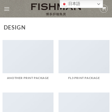
Skip
日本語
to
content
DESIGN
ANOTHER PRINT PACKAGE
FL3 PRINT PACKAGE