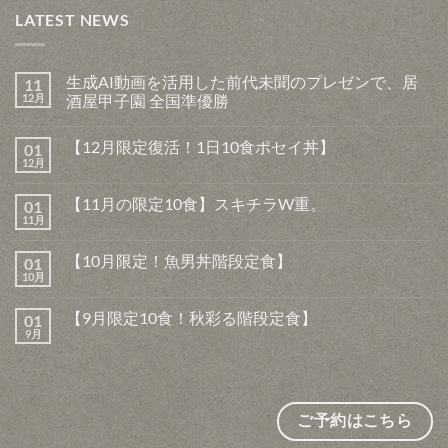
LATEST NEWS
生成AI動画を活用した前代未聞のプレゼンで、居
11
12月
酒屋甲子園 全国準優勝
生
コ
成
メ
【12月限定復活！1日10食ポセイ丼】
01
AI
ン
動
ト
12月
【12
コ
画
は
月
メ
を
ま
限
ン
活
だ
【11月の限定10食】スキチラW重。
01
定
ト
用
あ
復
11月
は
【11
し
コ
り
活！
ま
月
た
メ
ま
1
だ
の
前
ン
せ
日
【10月限定！魚男丼階段定食】
あ
01
限
代
ト
ん
10
り
定
10月
未
は
【10
コ
食
ま
10
聞
ま
月
メ
ポ
せ
食】
の
だ
限
ン
セ
ん
ス
【9月限定10食！秋彩る階段定食】
プ
あ
01
定！
ト
イ
キ
レ
り
魚
9月
は
丼】
【9
コ
チ
ゼ
ま
男
ま
へ
月
メ
ラ
ン
せ
丼
だ
の
限
ン
W
で、
ん
階
あ
定
ト
重。
居
段
り
10
は
へ
酒
定
ま
食！
ま
の
屋
食】
せ
秋
だ
ご予約はこちら
甲
へ
ん
彩
あ
子
の
る
り
園