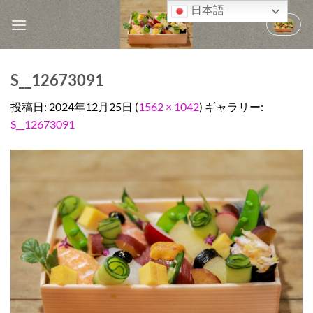
Skip
日本語
to
content
S__12673091
投稿日:
2024年12月25日
(
1562 × 1042
) ギャラリー:
S__12673091