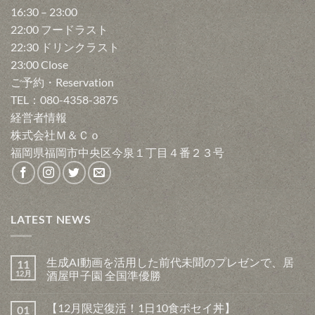
16:30 – 23:00
22:00 フードラスト
22:30 ドリンクラスト
23:00 Close
ご予約・Reservation
TEL：080-4358-3875
経営者情報
株式会社Ｍ＆Ｃｏ
福岡県福岡市中央区今泉１丁目４番２３号
LATEST NEWS
生成AI動画を活用した前代未聞のプレゼンで、居
11
12月
酒屋甲子園 全国準優勝
生
コ
成
メ
【12月限定復活！1日10食ポセイ丼】
01
AI
ン