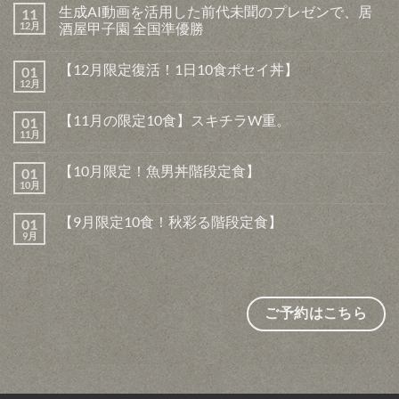
生成AI動画を活用した前代未聞のプレゼンで、居
11
12月
酒屋甲子園 全国準優勝
生
コ
成
メ
【12月限定復活！1日10食ポセイ丼】
01
AI
ン
動
ト
12月
【12
コ
画
は
月
メ
を
ま
限
ン
活
だ
【11月の限定10食】スキチラW重。
01
定
ト
用
あ
復
11月
は
【11
し
コ
り
活！
ま
月
た
メ
ま
1
だ
の
前
ン
せ
日
【10月限定！魚男丼階段定食】
あ
01
限
代
ト
ん
10
り
定
10月
未
は
【10
コ
食
ま
10
聞
ま
月
メ
ポ
せ
食】
の
だ
限
ン
セ
ん
ス
【9月限定10食！秋彩る階段定食】
プ
あ
01
定！
ト
イ
キ
レ
り
魚
9月
は
丼】
【9
コ
チ
ゼ
ま
男
ま
へ
月
メ
ラ
ン
せ
丼
だ
の
限
ン
W
で、
ん
階
あ
定
ト
重。
居
段
り
10
は
へ
酒
定
ま
食！
ま
の
屋
食】
せ
秋
だ
ご予約はこちら
甲
へ
ん
彩
あ
子
の
る
り
園
階
ま
全
段
せ
国
定
ん
準
食】
優
へ
勝