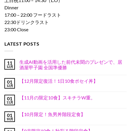
土日祝11:00 – 14:30（L.O）
Dinner
17:00 – 22:00 フードラスト
22:30ドリンクラスト
23:00 Close
LATEST POSTS
生成AI動画を活用した前代未聞のプレゼンで、居
11
12月
酒屋甲子園 全国準優勝
生
コ
成
メ
【12月限定復活！1日10食ポセイ丼】
01
AI
ン
動
ト
12月
【12
コ
画
は
月
メ
を
ま
限
ン
活
だ
【11月の限定10食】スキチラW重。
01
定
ト
用
あ
復
11月
は
【11
し
コ
り
活！
ま
月
た
メ
ま
1
だ
の
前
ン
せ
日
【10月限定！魚男丼階段定食】
あ
01
限
代
ト
ん
10
り
定
10月
未
は
【10
コ
食
ま
10
聞
ま
月
メ
ポ
せ
食】
の
だ
限
ン
セ
ん
ス
【9月限定10食！秋彩る階段定食】
プ
あ