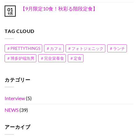
月
メ
ポ
せ
食】
の
だ
限
ン
セ
ん
ス
【9月限定10食！秋彩る階段定食】
プ
あ
01
定！
ト
イ
キ
レ
り
魚
9月
は
丼】
【9
コ
チ
ゼ
ま
男
ま
へ
月
メ
ラ
ン
せ
丼
だ
の
限
ン
W
で、
ん
階
あ
定
ト
重。
居
段
り
TAG CLOUD
10
は
へ
酒
定
ま
食！
ま
の
屋
食】
せ
秋
だ
甲
へ
ん
彩
あ
子
の
る
り
＃PRETTYTHINGS
＃カフェ
＃フォトジェニック
＃ランチ
園
階
ま
全
段
せ
国
＃博多炉端魚男
＃完全栄養食
＃定食
定
ん
準
食】
優
へ
勝
の
へ
の
カテゴリー
Interview
(5)
NEWS
(39)
アーカイブ