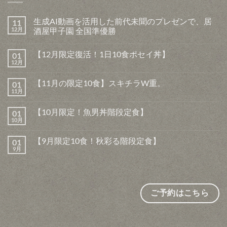
生成AI動画を活用した前代未聞のプレゼンで、居
11
12月
酒屋甲子園 全国準優勝
生
コ
成
メ
【12月限定復活！1日10食ポセイ丼】
01
AI
ン
動
ト
12月
【12
コ
画
は
月
メ
を
ま
限
ン
活
だ
【11月の限定10食】スキチラW重。
01
定
ト
用
あ
復
11月
は
【11
し
コ
り
活！
ま
月
た
メ
ま
1
だ
の
前
ン
せ
日
【10月限定！魚男丼階段定食】
あ
01
限
代
ト
ん
10
り
定
10月
未
は
【10
コ
食
ま
10
聞
ま
月
メ
ポ
せ
食】
の
だ
限
ン
セ
ん
ス
【9月限定10食！秋彩る階段定食】
プ
あ
01
定！
ト
イ
キ
レ
り
魚
9月
は
丼】
【9
コ
チ
ゼ
ま
男
ま
へ
月
メ
ラ
ン
せ
丼
だ
の
限
ン
W
で、
ん
階
あ
定
ト
重。
居
段
り
10
は
へ
酒
定
ま
食！
ま
の
屋
食】
せ
秋
だ
ご予約はこちら
甲
へ
ん
彩
あ
子
の
る
り
園
階
ま
全
段
せ
国
定
ん
準