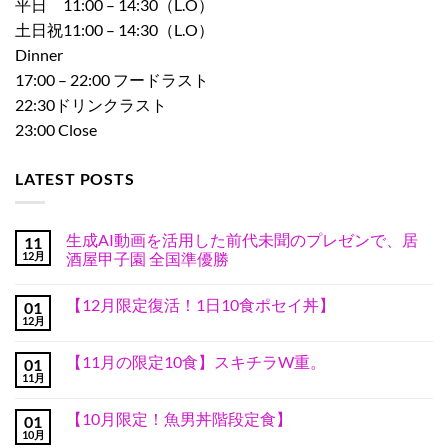
平日 11:00 – 14:30（L.O）
土日祝11:00 – 14:30（L.O）
Dinner
17:00 – 22:00 フードラスト
22:30ドリンクラスト
23:00 Close
LATEST POSTS
生成AI動画を活用した前代未聞のプレゼンで、居
11
12月
酒屋甲子園 全国準優勝
生
コ
成
メ
【12月限定復活！1日10食ポセイ丼】
01
AI
ン
動
ト
12月
【12
コ
画
は
月
メ
を
ま
限
ン
活
だ
【11月の限定10食】スキチラW重。
01
定
ト
用
あ
復
11月
は
【11
し
コ
り
活！
ま
月
た
メ
ま
1
だ
の
前
ン
せ
日
【10月限定！魚男丼階段定食】
あ
01
限
代
ト
ん
10
り
定
10月
未
は
【10
コ
食
ま
10
聞
ま