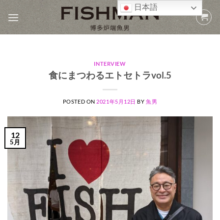
Skip
日本語
to
content
INTERVIEW
食にまつわるエトセトラvol.5
POSTED ON
2021年5月12日
BY
魚男
12
5月