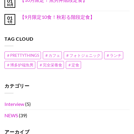
01
限
代
ト
ん
10
り
定
10月
未
は
【10
コ
食
ま
10
聞
ま
月
メ
ポ
せ
食】
の
だ
限
ン
セ
ん
ス
【9月限定10食！秋彩る階段定食】
プ
あ
01
定！
ト
イ
キ
レ
り
魚
9月
は
丼】
【9
コ
チ
ゼ
ま
男
ま
へ
月
メ
ラ
ン
せ
丼
だ
の
限
ン
W
で、
ん
階
あ
定
ト
重。
居
段
り
TAG CLOUD
10
は
へ
酒
定
ま
食！
ま
の
屋
食】
せ
秋
だ
甲
へ
ん
彩
あ
子
の
る
り
＃PRETTYTHINGS
＃カフェ
＃フォトジェニック
＃ランチ
園
階
ま
全
段
せ
国
＃博多炉端魚男
＃完全栄養食
＃定食
定
ん
準
食】
優
へ
勝
の
へ
の
カテゴリー
Interview
(5)
NEWS
(39)
アーカイブ