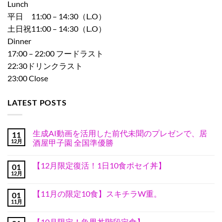
Lunch
平日 11:00 – 14:30（L.O）
土日祝11:00 – 14:30（L.O）
Dinner
17:00 – 22:00 フードラスト
22:30ドリンクラスト
23:00 Close
LATEST POSTS
生成AI動画を活用した前代未聞のプレゼンで、居
11
12月
酒屋甲子園 全国準優勝
生
コ
成
メ
【12月限定復活！1日10食ポセイ丼】
01
AI
ン
動
ト
12月
【12
コ
画
は
月
メ
を
ま
限
ン
活
だ
【11月の限定10食】スキチラW重。
01
定
ト
用
あ
復
11月
は
【11
し
コ
り
活！
ま
月
た
メ
ま
1
だ
の
前
ン
せ
日
【10月限定！魚男丼階段定食】
あ