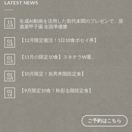
LATEST NEWS
生成AI動画を活用した前代未聞のプレゼンで、居
11
12月
酒屋甲子園 全国準優勝
生
コ
成
メ
【12月限定復活！1日10食ポセイ丼】
01
AI
ン
動
ト
12月
【12
コ
画
は
月
メ
を
ま
限
ン
活
だ
【11月の限定10食】スキチラW重。
01
定
ト
用
あ
復
11月
は
【11
し
コ
り
活！
ま
月
た
メ
ま
1
だ
の
前
ン
せ
日
【10月限定！魚男丼階段定食】
あ
01
限
代
ト
ん
10
り
定
10月
未
は
【10
コ
食
ま
10
聞
ま
月
メ
ポ
せ
食】
の
だ
限
ン
セ
ん
ス
【9月限定10食！秋彩る階段定食】
プ
あ
01
定！
ト
イ
キ
レ
り
魚
9月
は
丼】
【9
コ
チ
ゼ
ま
男
ま
へ
月
メ
ラ
ン
せ
丼
だ
の
限
ン
W
で、
ん
階
あ
定
ト
重。
居
段
り
10
は
へ
酒
定
ま
食！
ま
の
屋
食】
せ
秋
だ
ご予約はこちら
甲
へ
ん
彩
あ
子
の
る
り
園
階
ま
全