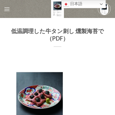
Skip
日本語
to
content
低温調理した牛タン刺し 燻製海苔で
（PDF）