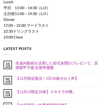
Lunch
平日 11:00 – 14:30（L.O）
土日祝11:00 – 14:30（L.O）
Dinner
17:00 – 22:00 フードラスト
22:30ドリンクラスト
23:00 Close
LATEST POSTS
生成AI動画を活用した前代未聞のプレゼンで、居
11
12月
酒屋甲子園 全国準優勝
生
コ
成
メ
【12月限定復活！1日10食ポセイ丼】
01
AI
ン
動
ト
12月
【12
コ
画
は
月
メ
を
ま
限
ン
活
だ
【11月の限定10食】スキチラW重。
01
定
ト
用
あ
復
11月
は
【11
し
コ
り
活！
ま
月
た
メ
ま
1
だ
の
前
ン
せ
日
【10月限定！魚男丼階段定食】
あ