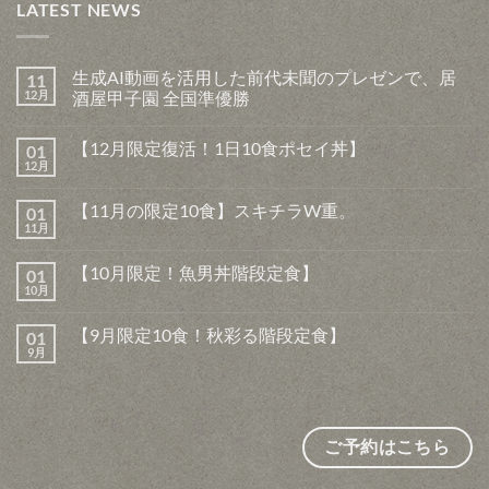
LATEST NEWS
生成AI動画を活用した前代未聞のプレゼンで、居
11
12月
酒屋甲子園 全国準優勝
生
コ
成
メ
【12月限定復活！1日10食ポセイ丼】
01
AI
ン
動
ト
12月
【12
コ
画
は
月
メ
を
ま
限
ン
活
だ
【11月の限定10食】スキチラW重。
01
定
ト
用
あ
復
11月
は
【11
し
コ
り
活！
ま
月
た
メ
ま
1
だ
の
前
ン
せ
日
【10月限定！魚男丼階段定食】
あ
01
限
代
ト
ん
10
り
定
10月
未
は
【10
コ
食
ま
10
聞
ま
月
メ
ポ
せ
食】
の
だ
限
ン
セ
ん
ス
【9月限定10食！秋彩る階段定食】
プ
あ
01
定！
ト
イ
キ
レ
り
魚
9月
は
丼】
【9
コ
チ
ゼ
ま
男
ま
へ
月
メ
ラ
ン
せ
丼
だ
の
限
ン
W
で、
ん
階
あ
定
ト
重。
居
段
り
10
は
へ
酒
定
ま
食！
ま
の
屋
食】
せ
秋
だ
ご予約はこちら
甲
へ
ん
彩
あ
子
の
る
り
園
階
ま
全