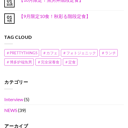
01
限
代
ト
ん
10
り
定
10月
未
は
【10
コ
食
ま
10
聞
ま
月
メ
ポ
せ
食】
の
だ
限
ン
セ
ん
ス
【9月限定10食！秋彩る階段定食】
プ
あ
01
定！
ト
イ
キ
レ
り
魚
9月
は
丼】
【9
コ
チ
ゼ
ま
男
ま
へ
月
メ
ラ
ン
せ
丼
だ
の
限
ン
W
で、
ん
階
あ
定
ト
重。
居
段
り
TAG CLOUD
10
は
へ
酒
定
ま
食！
ま
の
屋
食】
せ
秋
だ
甲
へ
ん
彩
あ
子
の
る
り
＃PRETTYTHINGS
＃カフェ
＃フォトジェニック
＃ランチ
園
階
ま
全
段
せ
国
＃博多炉端魚男
＃完全栄養食
＃定食
定
ん
準
食】
優
へ
勝
の
へ
の
カテゴリー
Interview
(5)
NEWS
(39)
アーカイブ