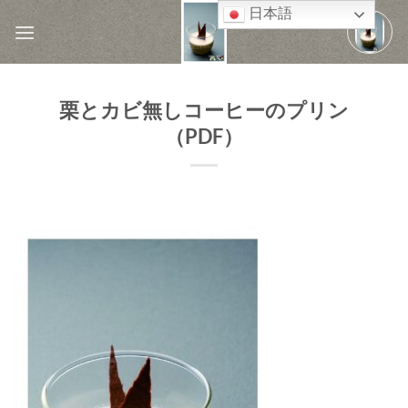
Skip
日本語
to
content
栗とカビ無しコーヒーのプリン
（PDF）