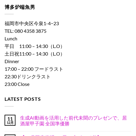
博多炉端魚男
福岡市中央区今泉1-4−23
TEL: 080 4358 3875
Lunch
平日 11:00 – 14:30（L.O）
土日祝11:00 – 14:30（L.O）
Dinner
17:00 – 22:00 フードラスト
22:30ドリンクラスト
23:00 Close
LATEST POSTS
生成AI動画を活用した前代未聞のプレゼンで、居
11
12月
酒屋甲子園 全国準優勝
生
コ
成
メ