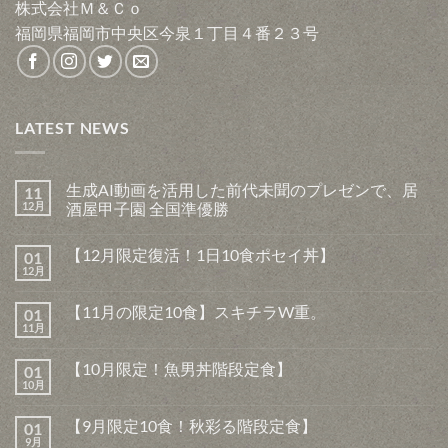
株式会社Ｍ＆Ｃｏ
福岡県福岡市中央区今泉１丁目４番２３号
LATEST NEWS
生成AI動画を活用した前代未聞のプレゼンで、居
11
12月
酒屋甲子園 全国準優勝
生
コ
成
メ
【12月限定復活！1日10食ポセイ丼】
01
AI
ン
動
ト
12月
【12
コ
画
は
月
メ
を
ま
限
ン
活
だ
【11月の限定10食】スキチラW重。
01
定
ト
用
あ
復
11月
は
【11
し
コ
り
活！
ま
月
た
メ
ま
1
だ
の
前
ン
せ
日
【10月限定！魚男丼階段定食】
あ
01
限
代
ト
ん
10
り
定
10月
未
は
【10
コ
食
ま
10
聞
ま
月
メ
ポ
せ
食】
の
だ
限
ン
セ
ん
ス
【9月限定10食！秋彩る階段定食】
プ
あ
01
定！
ト
イ
キ
レ
り
魚
9月
は
丼】
【9
コ