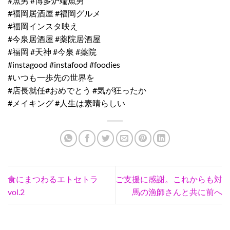
#魚男 #博多炉端魚男
#福岡居酒屋 #福岡グルメ
#福岡インスタ映え
#今泉居酒屋 #薬院居酒屋
#福岡 #天神 #今泉 #薬院
#instagood #instafood #foodies
#いつも一歩先の世界を
#店長就任#おめでとう #気が狂ったか
#メイキング #人生は素晴らしい
食にまつわるエトセトラ
ご支援に感謝。これからも対
vol.2
馬の漁師さんと共に前へ