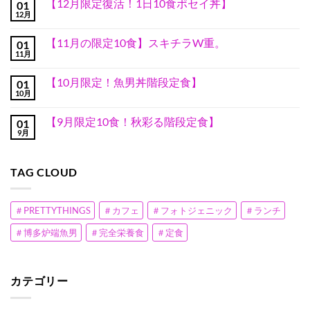
【12月限定復活！1日10食ポセイ丼】
01
AI
ン
動
ト
12月
【12
コ
画
は
月
メ
を
ま
限
ン
活
だ
【11月の限定10食】スキチラW重。
01
定
ト
用
あ
復
11月
は
【11
し
コ
り
活！
ま
月
た
メ
ま
1
だ
の
前
ン
せ
日
【10月限定！魚男丼階段定食】
あ
01
限
代
ト
ん
10
り
定
10月
未
は
【10
コ
食
ま
10
聞
ま
月
メ
ポ
せ
食】
の
だ
限
ン
セ
ん
ス
【9月限定10食！秋彩る階段定食】
プ
あ
01
定！
ト
イ
キ
レ
り
魚
9月
は
丼】
【9
コ
チ
ゼ
ま
男
ま
へ
月
メ
ラ
ン
せ
丼
だ
の
限
ン
W
で、
ん
階
あ
定
ト
重。
居
段
り
TAG CLOUD
10
は
へ
酒
定
ま
食！
ま
の
屋
食】
せ
秋
だ
甲
へ
ん
彩
あ
子
の
る
り
＃PRETTYTHINGS
＃カフェ
＃フォトジェニック
＃ランチ
園
階
ま
全
段
せ
国
＃博多炉端魚男
＃完全栄養食
＃定食
定
ん
準
食】
優
へ
勝
の
へ
の
カテゴリー