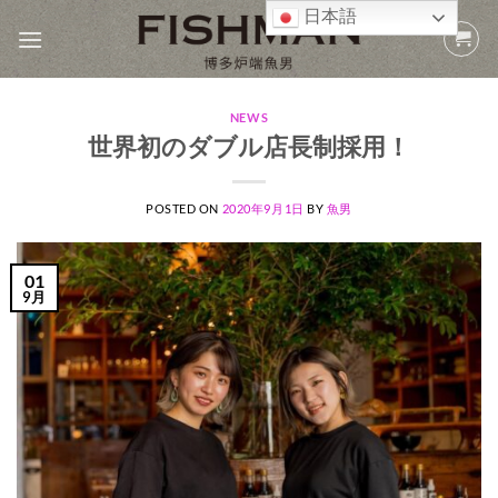
Skip
日本語
to
content
NEWS
世界初のダブル店長制採用！
POSTED ON
2020年9月1日
BY
魚男
01
9月