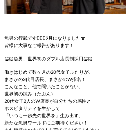
魚男の行武です🙇🏼‍♀️9月になりました🍄
皆様に大事なご報告があります！
👏🏻魚男、世界初のダブル店長制採用👏🏻
働きはじめて数ヶ月の20代女子ふたりが、
まさかの3代目店長、まさかのW指名！
こんなこと、他で聞いたことがない、
世界初の試み（たぶん）
20代女子2人のW店長が自分たちの感性と
ホスピタリティを生かして
「いつも一歩先の世界を」生み出す、
新たな魚男ワールドにご期待ください！
また皆様のお力で2人を育ててあげてください。